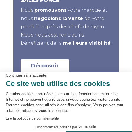
SALES FORCE
Nous
promouvons
votre marque et
nous
négocions la vente
de votre
produit auprès des chefs de rayon.
Nous nous assurons qu’ils
bénéficient de la
meilleure visibilité
.
Découvrir